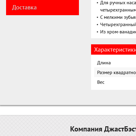
Для ручных наса
Доставка
четырехгранным
С мелкими зубь
Четырехгранный
Из хром-ванади
Характеристик
Длина
Размер квадратно
Вес
Компания ДжастБэст