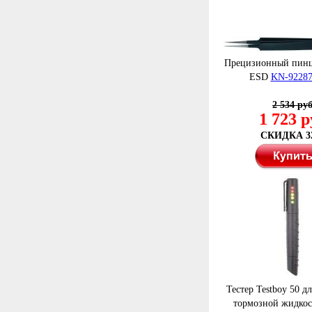
Прецизионный пин
ESD
KN-9228
2 534 ру
1 723 р
СКИДКА 3
Тестер Testboy 50 д
тормозной жидко