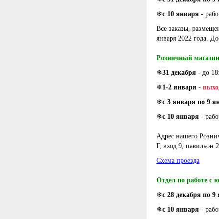
❄
с 10 января
- раб
Все заказы, размеще
января 2022 года. Д
Розничный магазин
❄
31 декабря
- до 18
❄
1-2 января
-
выхо
❄
с 3 января по 9 я
❄
с 10 января
- рабо
Адрес нашего Рознич
Г, вход 9, павильон 
Схема проезда
Отдел по работе с
❄
с 28 декабря по 9
❄
с 10 января
- раб