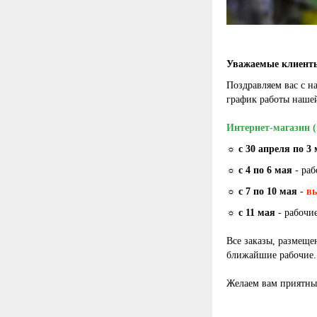
Уважаемые клиент
Поздравляем вас с 
график работы наше
Интернет-магазин (
☼
с 30 апреля по 3
☼
с 4 по 6 мая
- раб
☼
с 7 по 10 мая
-
в
☼
с 11 мая
- рабочи
Все заказы, размеще
ближайшие рабочие. 
Желаем вам приятны