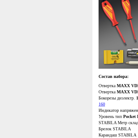
Состав набора:
Отвертка
MAXX VDE 
Отвертка
MAXX VDE 
Бокорезы диэлектр.
160
Индикатор напряже
Уровень тип
Pocket 
STABILA Метр скла
Брелок STABILA
Карандаш STABILA