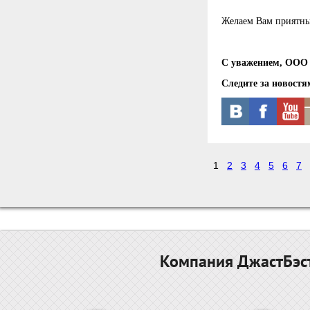
Желаем Вам приятны
С уважением, ООО 
Следите за новостя
1
2
3
4
5
6
7
Компания ДжастБэст