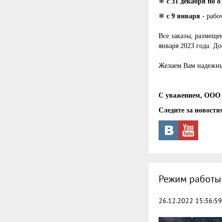
❄
с 31 декабря по 
❄
с 9 января
- рабо
Все заказы, размеще
января 2023 года. Д
Желаем Вам надежн
С уважением, ООО 
Следите за новостя
Режим работы
26.12.2022 15:36:59