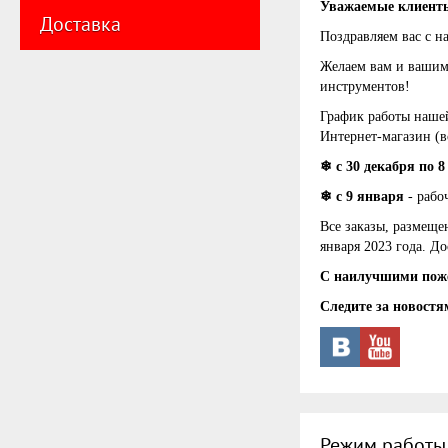
Уважаемые клиент
Доставка
Поздравляем вас с 
Желаем вам и вашим 
инструментов!
График работы наше
Интернет-магазин (в
❄
с 30 декабря по 
❄
с 9 января
- рабо
Все заказы, размеще
января 2023 года. Д
С наилучшими поже
Следите за новостя
Режим работы