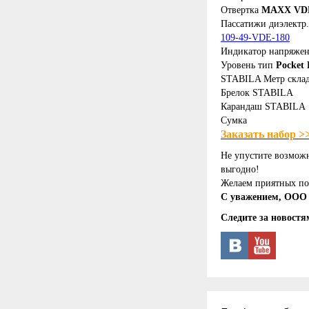
Отвертка
MAXX VDE 
Пассатижи диэлектр.
109-49-VDE-180
Индикатор напряже
Уровень тип
Pocket E
STABILA Метр скла
Брелок STABILA
Карандаш STABILA
Сумка
Заказать набор >
Не упустите возмож
выгодно!
Желаем приятных по
С уважением, ООО 
Следите за новостя