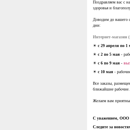
Поздравляем вас с 
здоровья и благопол
Доводим до вашего 
дни:
Интернет-магазин (
☀
с 29 апреля по 1
☀
с 2 по 5 мая
- раб
☀
с 6 по 9 мая
-
вы
☀
с 10 мая
- рабочи
Все заказы, размеще
ближайшие рабочие. 
Желаем вам приятны
С уважением, ООО 
Следите за новостя