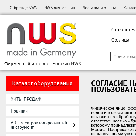
О бренде NWS
NWS для юр. лиц
Доставка и оплата
Катал
Интернет м
Юр. лица
Фирменный интернет-магазин NWS
СОГЛАСИЕ 
Каталог оборудования
ПОЛЬЗОВАТ
ХИТЫ ПРОДАЖ
Физическое лицо, офо
Новинки
волей и в своем инте
согласие на обработк
ответственностью «Д
VDE электроизолированный
которому принадлежит 
инструмент
Москва, Востряковский
со следующими услов