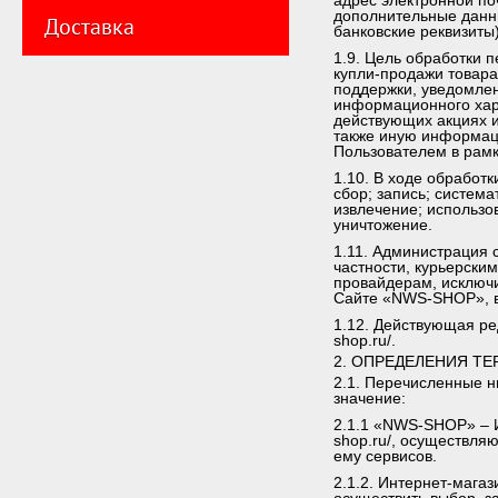
адрес электронной по
дополнительные данн
Доставка
банковские реквизиты)
1.9. Цель обработки 
купли-продажи товар
поддержки, уведомлен
информационного хар
действующих акциях и
также иную информац
Пользователем в рам
1.10. В ходе обработ
сбор; запись; систем
извлечение; использо
уничтожение.
1.11. Администрация 
частности, курьерски
провайдерам, исключи
Сайте «NWS-SHOP», в
1.12. Действующая ре
shop.ru/.
2. ОПРЕДЕЛЕНИЯ Т
2.1. Перечисленные 
значение:
2.1.1 «NWS-SHOP» – И
shop.ru/, осуществля
ему сервисов.
2.1.2. Интернет-мага