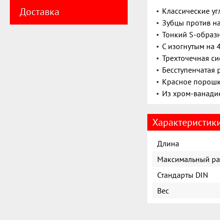
Доставка
Классические у
Зубцы против н
Тонкий S-образ
С изогнутым на 
Трехточечная си
Бесступенчатая 
Красное порошк
Из хром-ванадие
Характеристик
Длина
Максимальный ра
Стандарты DIN
Вес