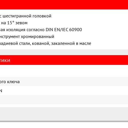
 с шестигранной головкой
 на 15° зевом
ая изоляция согласно DIN EN/IEC 60900
нструмент хромированный
адиевой стали, кованой, закаленной в масле
тики
ого ключа
N