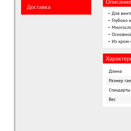
Описани
Доставка
Для винт
Глубоко 
Многосло
Основно
Из хром-
Характер
Длина
Размер га
Стандарты
Вес