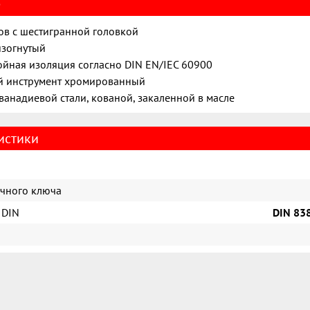
е
ов с шестигранной головкой
изогнутый
йная изоляция согласно DIN EN/IEC 60900
й инструмент хромированный
ванадиевой стали, кованой, закаленной в масле
истики
ечного ключа
 DIN
DIN 838