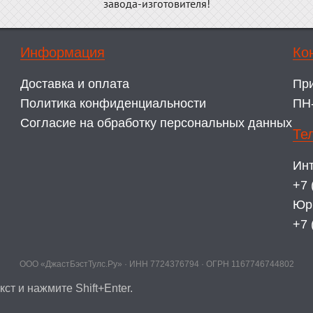
завода-изготовителя!
Информация
Ко
Доставка и оплата
Пр
Политика конфиденциальности
ПН-
Согласие на обработку персональных данных
Те
Инт
+7 
Юр
+7 
ООО «ДжастБэстТулс.Ру» · ИНН 7724376794 · ОГРН 1167746744802
ст и нажмите Shift+Enter.