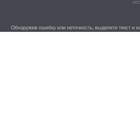
ООО
Обнаружив ошибку или неточность, выделите текст и на