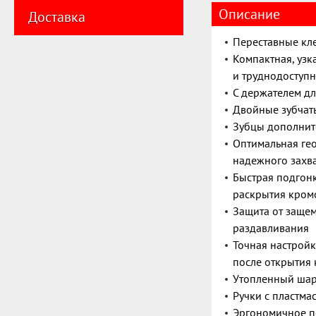
Описание
Доставка
Переставные кл
Компактная, узк
и труднодоступн
С держателем дл
Двойные зубчат
Зубцы дополнит
Оптимальная ге
надежного захв
Быстрая подгонк
раскрытия кромо
Защита от защем
раздавливания
Точная настрой
после открытия
Утопленный ша
Ручки с пластм
Эргономичное п