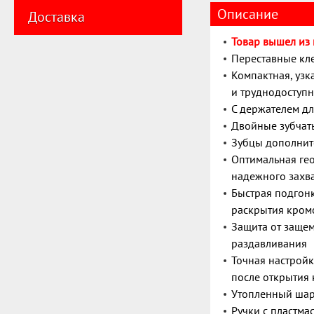
Описание
Доставка
Товар вышел из
Переставные кл
Компактная, узк
и труднодоступн
С держателем дл
Двойные зубчат
Зубцы дополнит
Оптимальная ге
надежного захв
Быстрая подгонк
раскрытия кромо
Защита от защем
раздавливания
Точная настрой
после открытия
Утопленный ша
Ручки с пластм