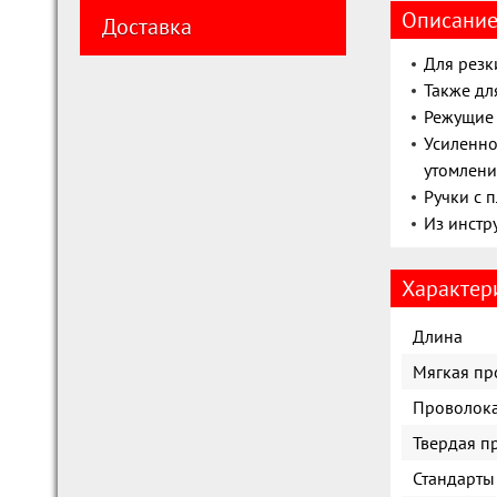
Описани
Доставка
Для резк
Также дл
Режущие 
Усиленно
утомлени
Ручки с 
Из инстр
Характер
Длина
Мягкая пр
Проволока
Твердая п
Стандарты