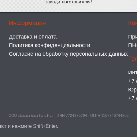
завода-изготовителя!
Информация
Ко
Доставка и оплата
Пр
Политика конфиденциальности
ПН-
Согласие на обработку персональных данных
Те
Инт
+7 
Юр
+7 
ООО «ДжастБэстТулс.Ру» · ИНН 7724376794 · ОГРН 1167746744802
ст и нажмите Shift+Enter.