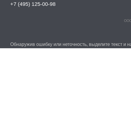
+7 (495) 125-00-98
ООО
Обнаружив ошибку или неточность, выделите текст и на