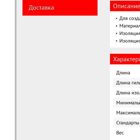
Описани
Доставка
Для созд
Материал
Изоляция
Изоляцио
Характер
Длина
Длина гил
Длина изо
Минимальн
Максималь
Стандарты
Вес