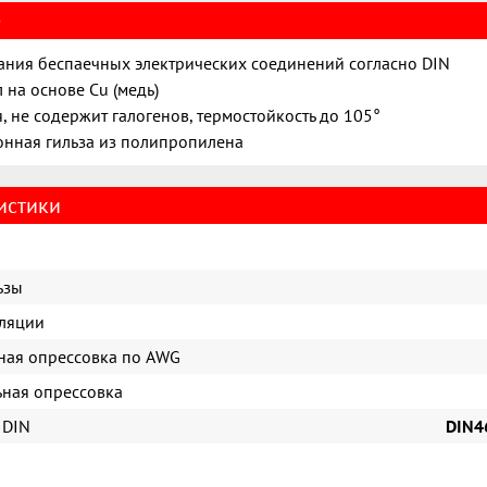
е
ания беспаечных электрических соединений согласно DIN
 на основе Cu (медь)
, не содержит галогенов, термостойкость до 105°
нная гильза из полипропилена
истики
ьзы
ляции
ая опрессовка по AWG
ная опрессовка
 DIN
DIN46