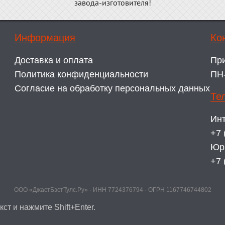
завода-изготовителя!
Информация
Ко
Доставка и оплата
Пр
Политика конфиденциальности
ПН-
Согласие на обработку персональных данных
Те
Инт
+7 
Юр
+7 
ООО «ДжастБэстТулс.Ру» · ИНН 7724376794 · ОГРН 1167746744802
ст и нажмите Shift+Enter.