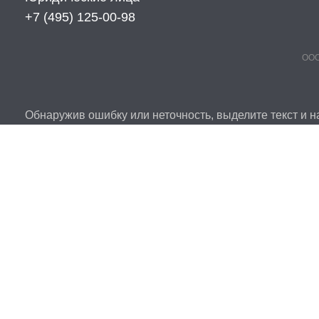
+7 (495) 125-00-98
ООО
Обнаружив ошибку или неточность, выделите текст и на