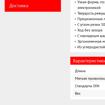
Узкая форма, по
Доставка
электроникой
Твердость режу
Прецизионные л
С углом резки 3
Ход без зазора
С накладным ш
Эргономичная м
Из углеродистой
Характеристик
Длина
Мягкая проволок
Стандарты DIN
Вес