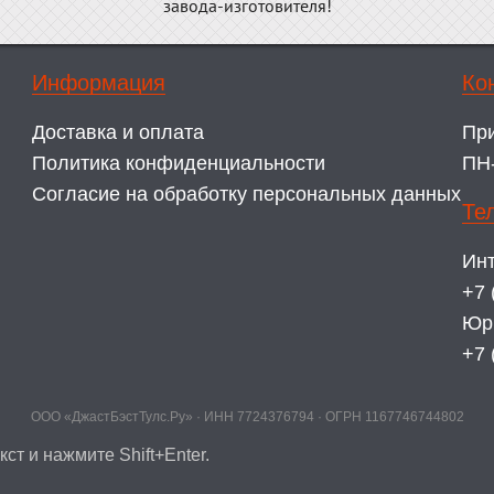
завода-изготовителя!
Информация
Ко
Доставка и оплата
Пр
Политика конфиденциальности
ПН-
Согласие на обработку персональных данных
Те
Инт
+7 
Юр
+7 
ООО «ДжастБэстТулс.Ру» · ИНН 7724376794 · ОГРН 1167746744802
ст и нажмите Shift+Enter.