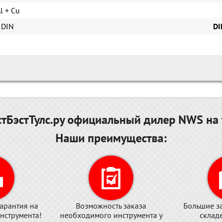
l + Cu
 DIN
DI
тБэстТулс.ру официальный дилер NWS на 
Наши преимущества:
арантия на
Возможность заказа
Большие з
нструмента!
необходимого инструмента у
склад