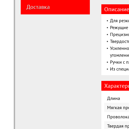
Доставка
Описани
Для резк
Режущие 
Прецизио
Твердост
Усиленно
утомлени
Ручки с 
Из специ
Характер
Длина
Мягкая пр
Проволока
Твердая п