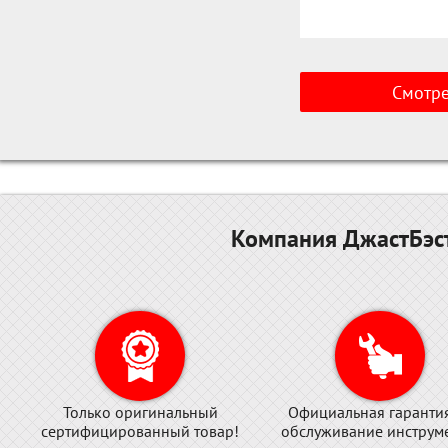
Смотрет
Компания ДжастБэст
Только оригинальный
Официальная гаранти
сертифицированный товар!
обслуживание инструме