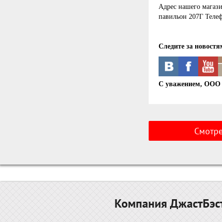
Адрес нашего магази
павильон 207Г Телеф
Следите за новостям
С уважением, ООО 
Смотрет
Компания ДжастБэст