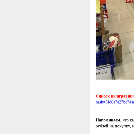
Список выигравши
hash=5fd0a7e27bc74a
Напоминаем
, что к
рублей на покупку, 