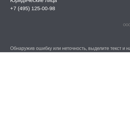
Юридические лица
+7 (495) 125-00-98
ООО
Обнаружив ошибку или неточность, выделите текст и на