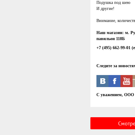
Подушка под шею
И другие!
Внимание, количеств
Наш магазин: м. Ру
павильон 118Б
+7 (495) 662-99-01
(
Следите за новостя
С уважением, ООО 
Смотрет